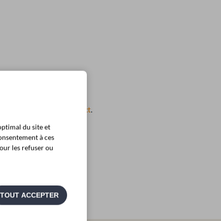
ter le
formulaire de contact
.
ptimal du site et
notre annuaire :
consentement à ces
our les refuser ou
TOUT ACCEPTER