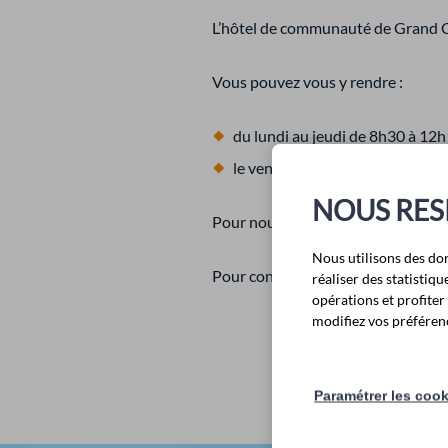
L’hôtel de communauté de Grand Co
Vous pouvez vous y rendre :
du lundi au jeudi de 8h30 à 12
le vendredi de 8h30 à 12h15 et
NOUS RES
Pour nous contacter, nous vous inv
Nous utilisons des do
Pour connaître l'ensemble de nos s
réaliser des statisti
opérations et profite
modifiez vos préférenc
Paramétrer les coo