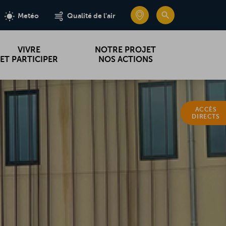
e
e
edin
edin
CARTE INTERA
CARTE INTERA
RECHERC
RECHERC
Metéo
Metéo
Qualité de l'air
Qualité de l'air
VIVRE
NOTRE PROJET
ET PARTICIPER
NOS ACTIONS
ACCÈS
DIRECTS