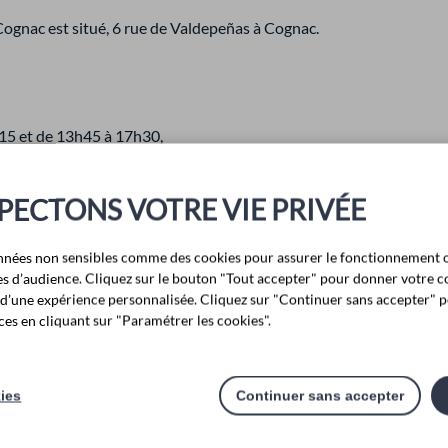
gnac est situé, 6 rue de Valdepeñas à Cognac.
h15 et de 13h45 à 17h30,
 de 13h45 à 17h00.
PECTONS VOTRE VIE PRIVÉE
itons à nous joindre par téléphone au 05 45 36 64 30 ou à complé
nnées non sensibles comme des cookies pour assurer le fonctionnement o
ites administratifs et équipements, nous vous inviter à consulter 
ques d’audience. Cliquez sur le bouton "Tout accepter" pour donner votre 
r d’une expérience personnalisée. Cliquez sur "Continuer sans accepter" p
es en cliquant sur "Paramétrer les cookies".
ANNUAIRE DES SERVICES
kies
Continuer sans accepter