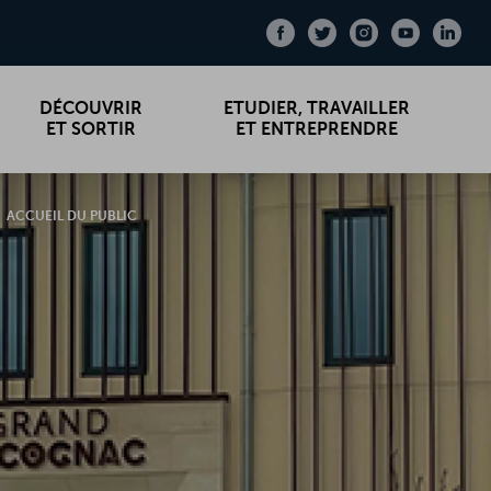
Facebook
Facebook
Twitter
Twitter
Instagram
Instagram
Youtub
Youtub
Link
Link
DÉCOUVRIR
ETUDIER, TRAVAILLER
ET SORTIR
ET ENTREPRENDRE
ACCUEIL DU PUBLIC