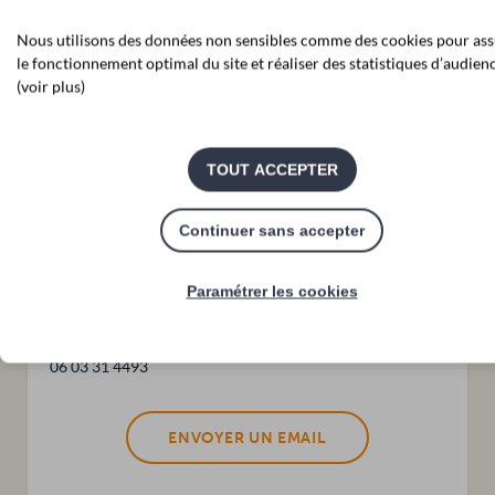
La demande doit être formulée dans les 6 ans après
l'installation ou la reprise d’exploitation.
Nous utilisons des données non sensibles comme des cookies pour ass
le fonctionnement optimal du site et réaliser des statistiques d’audience
Les candidatures sont étudiées tout au long de l'année.
(voir plus)
TOUT ACCEPTER
Continuer sans accepter
Pôle Développement durable
Paramétrer les cookies
6 rue de Valdepeñas
16100 Cognac
06 03 31 4493
ENVOYER UN EMAIL