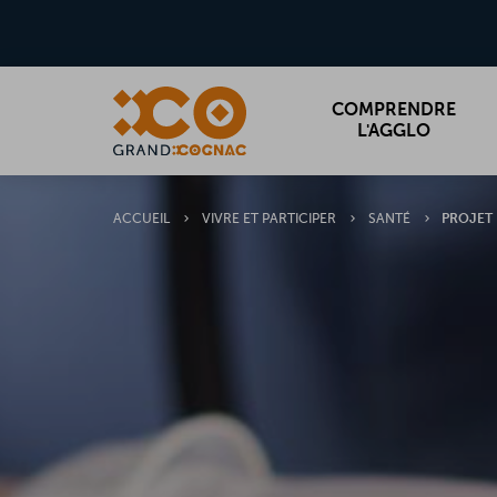
Aller
MENU
au
contenu
principal
COMPRENDRE
L'AGGLO
ACCUEIL
VIVRE ET PARTICIPER
SANTÉ
PROJET 