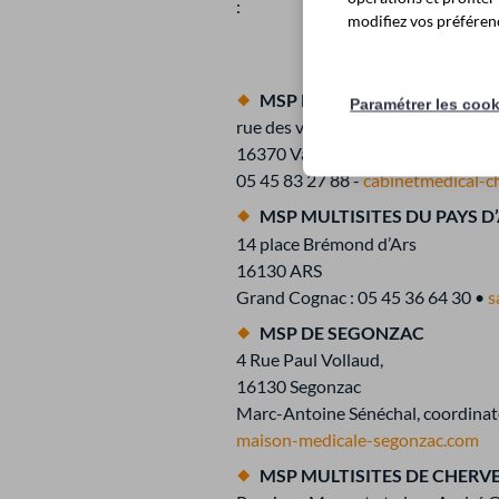
:
modifiez vos préférenc
MSP DE VAL DE COGNAC
Paramétrer les coo
rue des vignes
16370 Val de Cognac
05 45 83 27 88 -
cabinetmedical-c
MS
P MULTISITES DU PAYS D’
14 place Brémond d’Ars
16130 ARS
Grand Cognac : 05 45 36 64 30 •
s
MSP DE SEGONZAC
4 Rue Paul Vollaud,
16130 Segonzac
Marc-Antoine Sénéchal, coordinate
maison-medicale-segonzac.com
MSP MULTISITES DE CHER