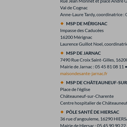
Rue Jean Monnet et place André G
Val de Cognac
Anne-Laure Tardy, coordinatrice : 
MSP DE MÉRIGNAC
Impasse des Caducées
16200 Mérignac
Laurence Guillot Noel, coordinatri
MSP DE JARNAC
7490 Rue Croix Saint-Gilles, 1620
Mairie de Jarnac : 05 45 81 08 11 
maisondesante-jarnac.fr
MSP DE CHÂTEAUNEUF-SU
Place de l'église
Châteauneuf-sur-Charente
Centre hospitalier de Châteauneuf
PÔLE SANTÉ DE HIERSAC
36 rue d'angouleme, 16290 HIER
Mairie de Hiersac : 05 45 90 90 22 