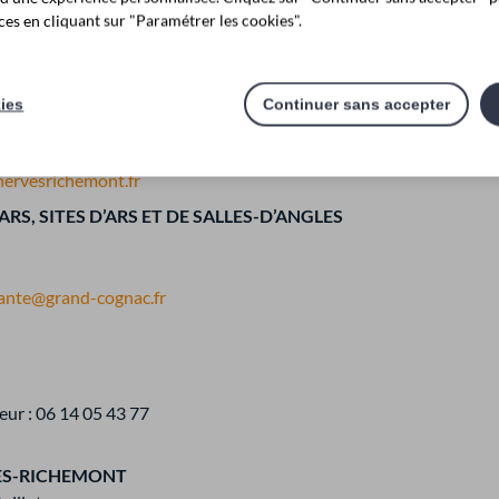
es en cliquant sur "Paramétrer les cookies".
kies
Continuer sans accepter
hervesrichemont.fr
ARS, SITES D’ARS ET DE SALLES-D’ANGLES
ante@grand-cognac.fr
ur : 06 14 05 43 77
VES-RICHEMONT