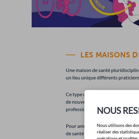
LES MAISONS D
Une maison de santé pluridisciplin
un lieu unique différents praticiens
Ce type de structure donne la poss
de nouveaux praticiens par l’accue
NOUS RES
professionnels de santé de la MSP.
Nous utilisons des do
Pour améliorer les conditions de 
réaliser des statisti
de santé pluridisciplinaires (MSP) d
opérations et profite