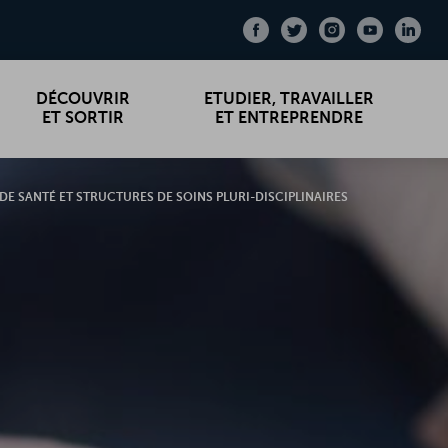
Facebook
Facebook
Twitter
Twitter
Instagram
Instagram
Youtub
Youtub
Link
Link
DÉCOUVRIR
ETUDIER, TRAVAILLER
ET SORTIR
ET ENTREPRENDRE
DE SANTÉ ET STRUCTURES DE SOINS PLURI-DISCIPLINAIRES