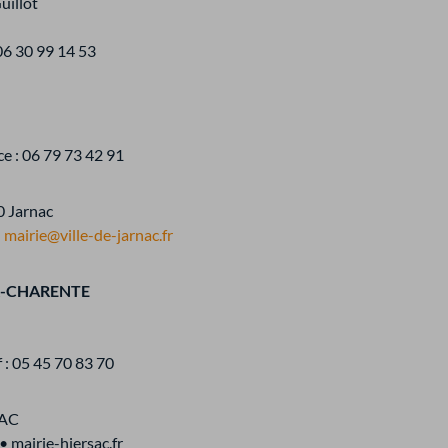
uillot
06 30 99 14 53
ce : 06 79 73 42 91
0 Jarnac
•
mairie@ville-de-jarnac.fr
R-CHARENTE
 : 05 45 70 83 70
SAC
• mairie-hiersac.fr