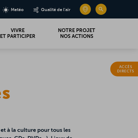
e
e
edin
edin
CARTE INTERA
CARTE INTERA
RECHERC
RECHERC
Metéo
Metéo
Qualité de l'air
Qualité de l'air
VIVRE
NOTRE PROJET
ET PARTICIPER
NOS ACTIONS
ACCÈS
DIRECTS
es
et à la culture pour tous les