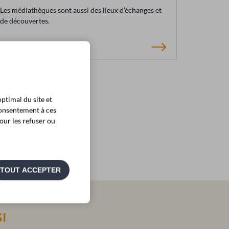
Les médiathèques sont aussi des lieux d’échanges et
de découvertes.
ptimal du site et
consentement à ces
our les refuser ou
TOUT ACCEPTER
I