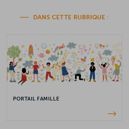
R
ERACTIVE
HERCHER
DANS CETTE RUBRIQUE :
in
PORTAIL FAMILLE