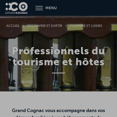
Aller
MENU
au
contenu
principal
ACCUEIL
DÉCOUVRIR ET SORTIR
TOURISME ET LOISIRS
Professionnels du
tourisme et hôtes
Grand Cognac vous accompagne dans vos