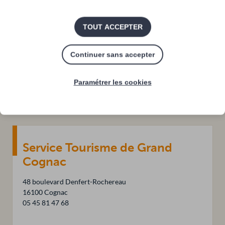
Tarifs 2020 sur les hébergements sans
TOUT ACCEPTER
classement ou en attente de
classement
Continuer sans accepter
Paramétrer les cookies
Service Tourisme de Grand
Cognac
48 boulevard Denfert-Rochereau
16100 Cognac
05 45 81 47 68