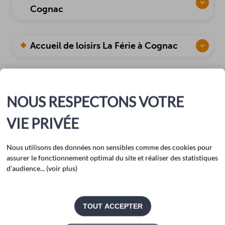
Cognac
Accueil de loisirs La Férie à Cognac
Accueil de loisirs Rosa Bonheur à
Cognac
NOUS RESPECTONS VOTRE
VIE PRIVÉE
Accueil de loisirs - Espace Jeunes à
Cognac
Nous utilisons des données non sensibles comme des cookies pour
assurer le fonctionnement optimal du site et réaliser des statistiques
d’audience... (voir plus)
Accueil de loisirs Les Petits Chardons à
Gensac-La-Pallue
TOUT ACCEPTER