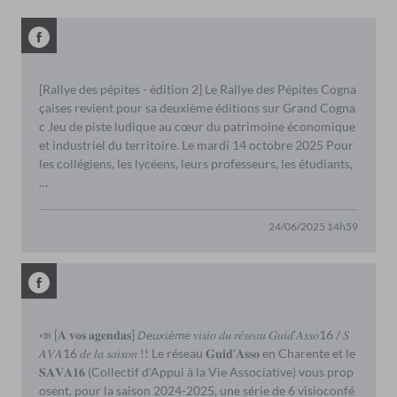
[Rallye des pépites - édition 2] Le Rallye des Pépites Cogna
çaises revient pour sa deuxième éditions sur Grand Cogna
c Jeu de piste ludique au cœur du patrimoine économique
et industriel du territoire. Le mardi 14 octobre 2025 Pour
les collégiens, les lycéens, leurs professeurs, les étudiants,
…
24/06/2025 14h59
📣 [𝐀 𝐯𝐨𝐬 𝐚𝐠𝐞𝐧𝐝𝐚𝐬] 𝘋𝘦𝘶𝘹𝘪𝘦̀𝘮𝘦 𝑣𝑖𝑠𝑖𝑜 𝑑𝑢 𝑟𝑒́𝑠𝑒𝑎𝑢 𝐺𝑢𝑖𝑑'𝐴𝑠𝑠𝑜16 / 𝑆
𝐴𝑉𝐴16 𝑑𝑒 𝑙𝑎 𝑠𝑎𝑖𝑠𝑜𝑛 !! Le réseau 𝐆𝐮𝐢𝐝'𝐀𝐬𝐬𝐨 en Charente et le
𝐒𝐀𝐕𝐀𝟏𝟔 (Collectif d'Appui à la Vie Associative) vous prop
osent, pour la saison 2024-2025, une série de 6 visioconfé