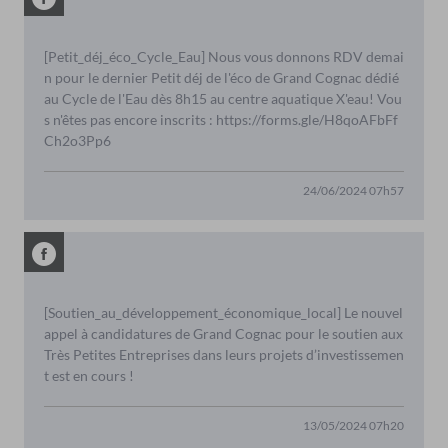
[Petit_déj_éco_Cycle_Eau] Nous vous donnons RDV demai
n pour le dernier Petit déj de l'éco de Grand Cognac dédié
au Cycle de l'Eau dès 8h15 au centre aquatique X'eau! Vou
s n'êtes pas encore inscrits : https://forms.gle/H8qoAFbFf
Ch2o3Pp6
24/06/2024 07h57
[Soutien_au_développement_économique_local] Le nouvel
appel à candidatures de Grand Cognac pour le soutien aux
Très Petites Entreprises dans leurs projets d’investissemen
t est en cours !
13/05/2024 07h20