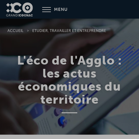
Aller
MENU
au
contenu
principal
ACCUEIL
ETUDIER, TRAVAILLER ET ENTREPRENDRE
L'éco de l'Agglo :
les actus
économiques du
territoire