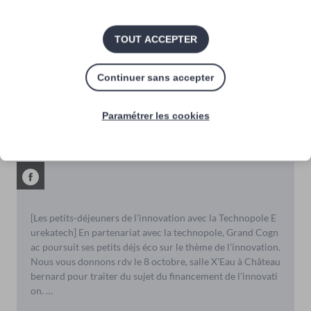
[Programme_HEC_stand_up_à_Cognac] Le programme HE
C Stand Up, totalement gratuit, à destination des femmes
TOUT ACCEPTER
qui s'intéressent ou envisagent l’entreprenariat se déploie
en Charente ! Vous êtes une femme, résidez sur le territoir
Continuer sans accepter
e de l’agglomération, vous souhaitez participer à l'expérien
ce HEC :…
Paramétrer les cookies
16/10/2024 07h46
[Les petits-déjeuners de l'innovation avec la Technopole E
urekatech] En partenariat avec la technopole, Grand Cogn
ac poursuit ses petits déjs éco sur le thème de l'innovation.
Nous vous donnons rdv le 8 octobre, salle X'Eau à Château
bernard pour traiter du sujet du financement de l'innovati
on. …