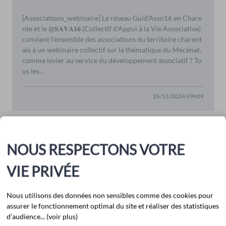
[Associations_webinaire] Le réseau Guid'Asso16 en Chare
nte et le @𝐒𝐀𝐕𝐀𝟏𝟔 (Collectif d'Appui à la Vie Associative)
convient l'ensemble des associations du territoire charent
ais à un webinaire collectif sur la thématique du Mécénat,
comme levier au service du développement associatif ? To
us les…
26/11/2024 09h09
NOUS RESPECTONS VOTRE
[HEC_Stand_Up]
VIE PRIVÉE
23/10/2024 08h50
Nous utilisons des données non sensibles comme des cookies pour
assurer le fonctionnement optimal du site et réaliser des statistiques
d’audience... (voir plus)