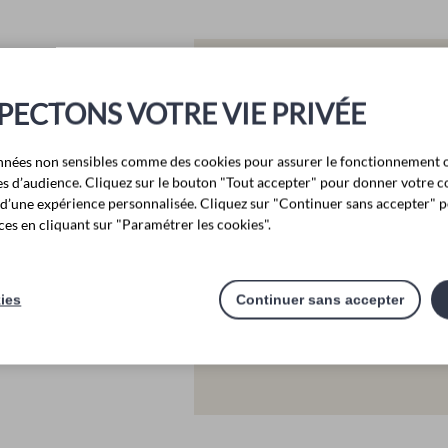
PECTONS VOTRE VIE PRIVÉE
Le matériel mis 
gratuitement :
nnées non sensibles comme des cookies pour assurer le fonctionnement o
ques d’audience. Cliquez sur le bouton "Tout accepter" pour donner votre 
Un composteur en plastique r
r d’une expérience personnalisée. Cliquez sur "Continuer sans accepter" p
(pour le transfert des végét
es en cliquant sur "Paramétrer les cookies".
Comment en bénéficier ?
kies
Continuer sans accepter
Inscrivez-vous auprès du se
05 86 19 00 95
ou par
mail
.