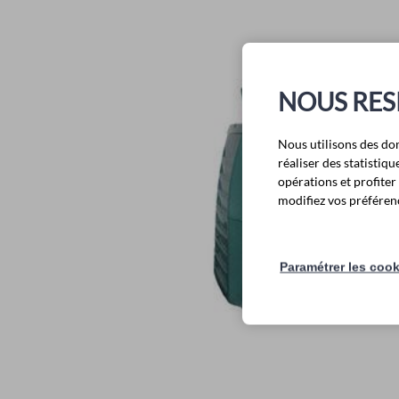
NOUS RES
Nous utilisons des do
réaliser des statisti
opérations et profite
modifiez vos préférenc
Paramétrer les coo