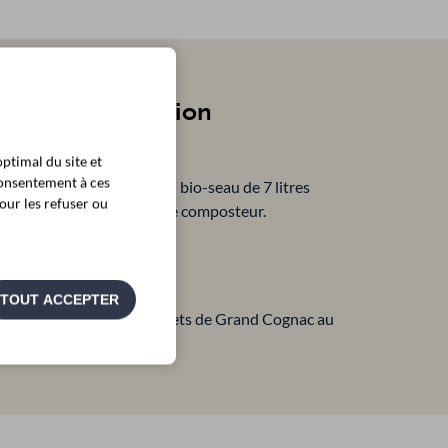
à votre disposition
ptimal du site et
consentement à ces
ecyclé de 340 litres et un bio-seau de 7 litres
our les refuser ou
aux depuis la cuisine vers le composteur.
TOUT ACCEPTER
rvice Prévention des déchets de Grand Cognac au