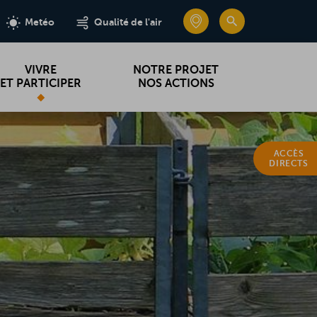
e
e
edin
edin
CARTE INTERA
CARTE INTERA
RECHERC
RECHERC
Metéo
Metéo
Qualité de l'air
Qualité de l'air
VIVRE
NOTRE PROJET
ET PARTICIPER
NOS ACTIONS
ACCÈS
DIRECTS