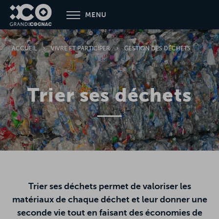
Aller
MENU
au
contenu
principal
ACCUEIL
VIVRE ET PARTICIPER
GESTION DES DÉCHETS
Trier ses déchets
Trier ses déchets permet de valoriser les
matériaux de chaque déchet et leur donner une
seconde vie tout en faisant des économies de