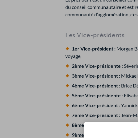
du conseil communautaire et est res
communauté d’agglomération, c’est-à
Les Vice-présidents
1er Vice-président :
Morgan Ber
voyage,
2ème Vice-présidente
: Séver
3ème Vice-président :
Mickael 
4ème Vice-président
: Brice 
5ème Vice-présidente
: Elisa
6ème Vice-président :
Yannick
7ème Vice-président :
Jean-Mar
8ème Vice-président
: Xavier T
9ème Vice-président :
Jean-Mar