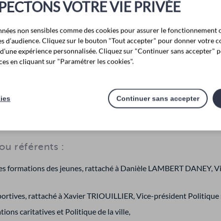
PECTONS VOTRE VIE PRIVÉE
le Lambert Daney, Enfance et Jeunesse,
-Pierre Rey-Boureau, Solidarité communautaire, E-administration
nnées non sensibles comme des cookies pour assurer le fonctionnement o
ques d’audience. Cliquez sur le bouton "Tout accepter" pour donner votre 
r d’une expérience personnalisée. Cliquez sur "Continuer sans accepter" p
 Georges, Economie circulaire, Prévention et collecte des déchets
es en cliquant sur "Paramétrer les cookies".
ophe Roy, Assainissement et Gestion des eaux pluviales,
 Nau, Développement durable, Biodiversité, Transition écologique, P
kies
Continuer sans accepter
ic Pasierb, Transports et Mobilités douces.
ou référents :
 des formations des jeunes, rattaché à Danièle LAMBERT DANEY, V
ortives, rattaché à Xavier TRIOUILLIER, Vice-président Politique 
ions caritatives et Politique de la ville,