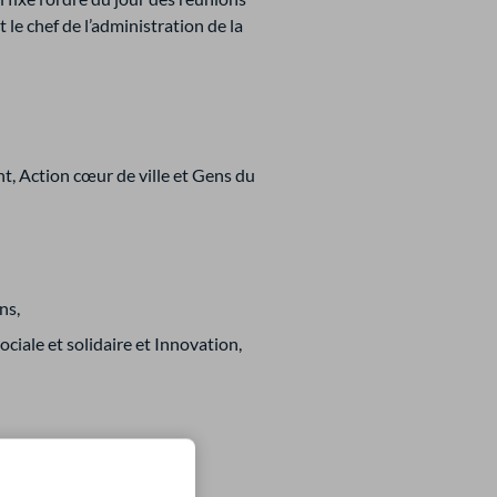
 le chef de l’administration de la
, Action cœur de ville et Gens du
ins,
iale et solidaire et Innovation,
nce Services,