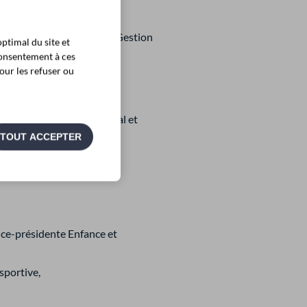
, Contractualisations et Gestion
ptimal du site et
consentement à ces
our les refuser ou
,
lan alimentaire territorial et
TOUT ACCEPTER
ice-présidente Enfance et
sportive,