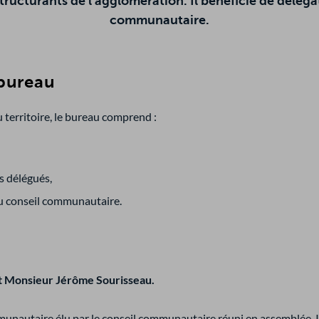
structurants de l’agglomération. Il bénéficie de déléga
communautaire.
bureau
 territoire, le bureau comprend :
rs délégués,
au conseil communautaire.
t Monsieur Jérôme Sourisseau.
munautaire élu par le conseil communautaire réuni en assemblée. Il 