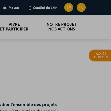
e
e
edin
edin
CARTE INTERA
CARTE INTERA
RECHERC
RECHERC
Metéo
Metéo
Qualité de l'air
Qualité de l'air
VIVRE
NOTRE PROJET
ET PARTICIPER
NOS ACTIONS
ACCÈS
DIRECTS
dier l’ensemble des projets