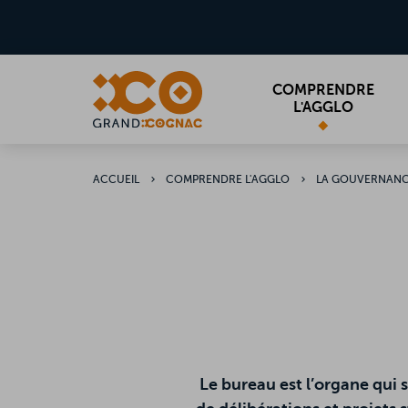
Aller
MENU
au
contenu
principal
COMPRENDRE
L'AGGLO
ACCUEIL
COMPRENDRE L'AGGLO
LA GOUVERNAN
Le bureau est l’organe qui