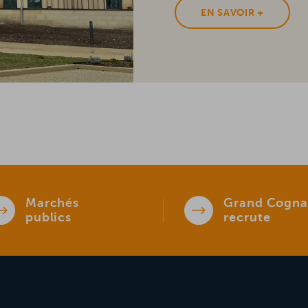
EN SAVOIR +
Marchés
Grand Cogna
publics
recrute