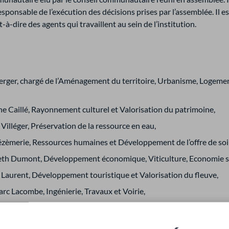
ponsable de l’exécution des décisions prises par l’assemblée. Il est
-dire des agents qui travaillent au sein de l’institution.
ger, chargé de l’Aménagement du territoire, Urbanisme, Logement
ine Caillé, Rayonnement culturel et Valorisation du patrimoine,
Villéger, Préservation de la ressource en eau,
Dézèmerie, Ressources humaines et Développement de l’offre de so
beth Dumont, Développement économique, Viticulture, Economie soc
 Laurent, Développement touristique et Valorisation du fleuve,
c Lacombe, Ingénierie, Travaux et Voirie,
riouillier, Politique sportive,
c Girardeau, Marchés publics, Affaires juridiques et Espaces Fra