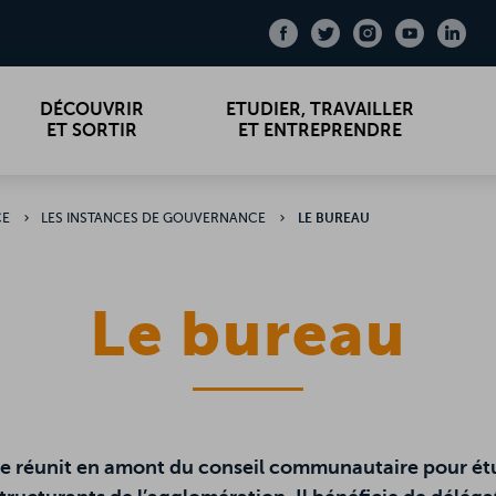
Facebook
Facebook
Twitter
Twitter
Instagram
Instagram
Youtub
Youtub
Link
Link
DÉCOUVRIR
ETUDIER, TRAVAILLER
ET SORTIR
ET ENTREPRENDRE
CE
LES INSTANCES DE GOUVERNANCE
LE BUREAU
Le bureau
 se réunit en amont du conseil communautaire pour étu