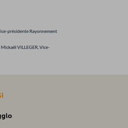
, Vice-présidente Rayonnement
à Mickaël VILLEGER, Vice-
I
gglo