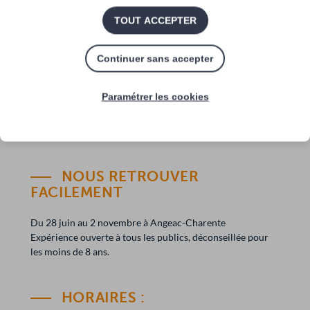
semaines coordonnées par Ronan Allain et Jean-François
Tournepiche.
TOUT ACCEPTER
Avec l’expérience numérique, l’expérience Au milieu des
Continuer sans accepter
dinosaures se veut aussi bien scientifique que ludique
pour ainsi acquérir une meilleure compréhension de
Paramétrer les cookies
l’histoire de notre territoire.
NOUS RETROUVER
FACILEMENT
Du 28 juin au 2 novembre à Angeac-Charente
Expérience ouverte à tous les publics, déconseillée pour
les moins de 8 ans.
HORAIRES :