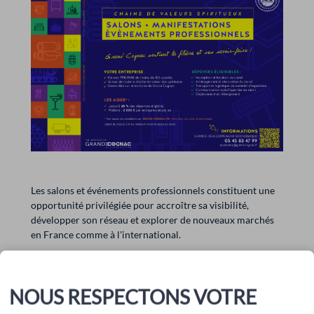
Les salons et événements professionnels constituent une
opportunité privilégiée pour accroître sa visibilité,
développer son réseau et explorer de nouveaux marchés
en France comme à l'international.
Pour accompagner les entreprises de la filière cognac &
spiritueux, Grand Cognac propose une aide financière
NOUS RESPECTONS VOTRE
destinée à soutenir les dépenses liées à la participation à