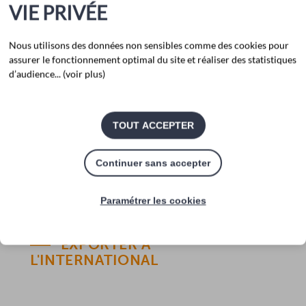
ces rendez-vous professionnels : stand, communication,
VIE PRIVÉE
logistique ou déplacements.
Nous utilisons des données non sensibles comme des cookies pour
Réservé aux TPE et PME du territoire, ce dispositif
assurer le fonctionnement optimal du site et réaliser des statistiques
favorise le développement commercial des entreprises
d’audience... (voir plus)
tout en valorisant les savoir-faire et l'excellence de la
filière cognac & spiritueux.
TOUT ACCEPTER
Continuer sans accepter
DÉCOUVRIR L'AIDE
Paramétrer les cookies
EXPORTER À
L'INTERNATIONAL