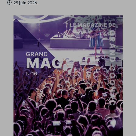
29 juin 2026
R
ERACTIVE
HERCHER
in