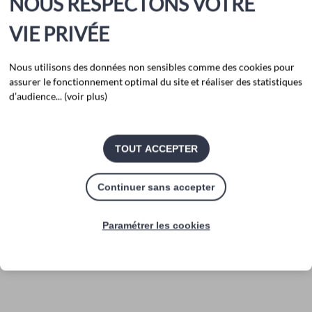
NOUS RESPECTONS VOTRE
Pépites du patrimoine : Châteaubernard et Boutiers-
VIE PRIVÉE
Saint-Trojan
Feuilletez-le ci-dessous !
Nous utilisons des données non sensibles comme des cookies pour
assurer le fonctionnement optimal du site et réaliser des statistiques
d’audience... (voir plus)
TOUT ACCEPTER
Continuer sans accepter
Paramétrer les cookies