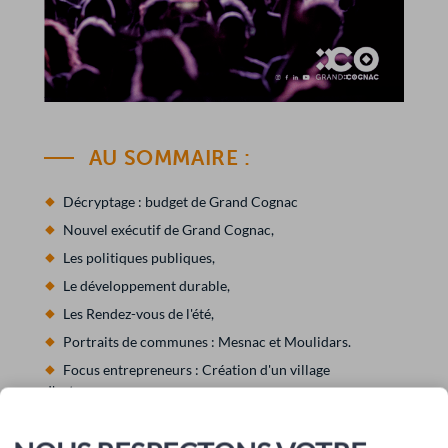
AU SOMMAIRE :
Décryptage : budget de Grand Cognac
Nouvel exécutif de Grand Cognac,
Les politiques publiques,
Le développement durable,
Les Rendez-vous de l'été,
Portraits de communes : Mesnac et Moulidars.
Focus entrepreneurs : Création d'un village
d'entrepreneurs,
Les agents à vos côtés : le déchèteries de Grand
Cognac,